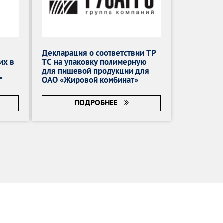
Заключение по определению кода ТН ВЭД
ЕАЭС
Категорирование объектов критической
информационной инфраструктуры
Декларация о соответствии ТР
Разрешение КЭК
их в
ТС на упаковку полимерную
Акт экспертизы Торгово-промышленной
для пищевой продукции для
"
ОАО «Жировой комбинат»
палаты РФ
Акт экспертизы для оформления сертификата
ПОДРОБНЕЕ
СТ-1
Как попасть в реестр российской
промышленной продукции
Акт идентификации продукции
Техническое освидетельствование зданий и
сооружений
Внесение ПО в реестр Минцифры
Регистрация электролаборатории (ЭТЛ)
Энергоаудит и энергетическое обследование