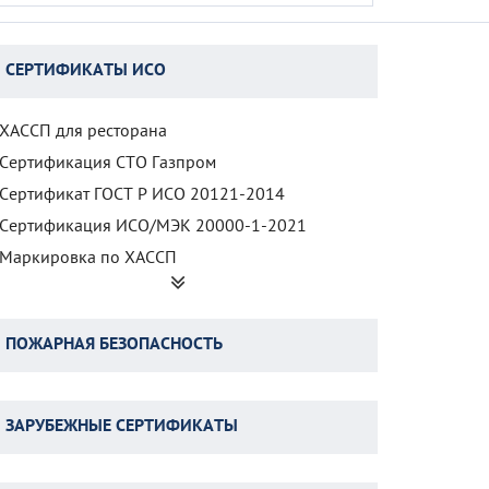
СЕРТИФИКАТЫ ИСО
ХАССП для ресторана
Сертификация СТО Газпром
Сертификат ГОСТ Р ИСО 20121-2014
Сертификация ИСО/МЭК 20000-1-2021
Маркировка по ХАССП
ХАССП в общественном питании
ХАССП для детских садов
ПОЖАРНАЯ БЕЗОПАСНОСТЬ
ХАССП для заведений с едой на вынос
ХАССП для пекарни
Расчет пожарной категории помещений
ХАССП для производства колбасных изделий
ЗАРУБЕЖНЫЕ СЕРТИФИКАТЫ
Разработка СТУ по пожарной безопасности
ХАССП для производства пива
Оценка рисков воспламенения
ХАССП для школы
Директива ATEX