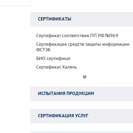
СЕРТИФИКАТЫ
Сертификат соответствия ПП РФ №969
Сертификация средств защиты информации
ФСТЭК
БИО сертификат
Сертификат Халяль
Сертификат «Не тестируется на животных»
Сертификат Веган
Сертификат «Без глютена»
ИСПЫТАНИЯ ПРОДУКЦИИ
Сертификат СТ-3
Сертификат СТ-2
Тепловизионное обследование
СЕРТИФИКАЦИЯ УСЛУГ
Сертификат происхождения формы А
Испытания конденсаторных установок
Сертификат о происхождении форма EAV
Испытания ограничителей перенапряжения
Сертификация клининговых услуг