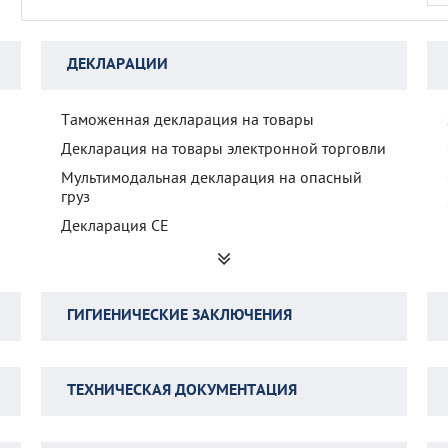
ДЕКЛАРАЦИИ
Таможенная декларация на товары
Декларация на товары электронной торговли
Мультимодальная декларация на опасный
груз
Декларация CE
Декларация о соответствии по
Постановлению Правительства № 353
Схемы сертификации и декларирования
ГИГИЕНИЧЕСКИЕ ЗАКЛЮЧЕНИЯ
Декларация о соответствии ТР ТС
Декларация о соответствии ГОСТ Р
Регистрационное удостоверение на матрас
ТЕХНИЧЕСКАЯ ДОКУМЕНТАЦИЯ
Свидетельство о государственной
регистрации (СГР) на зубные щетки
Проектирование пожарной сигнализации
Санитарный аудит