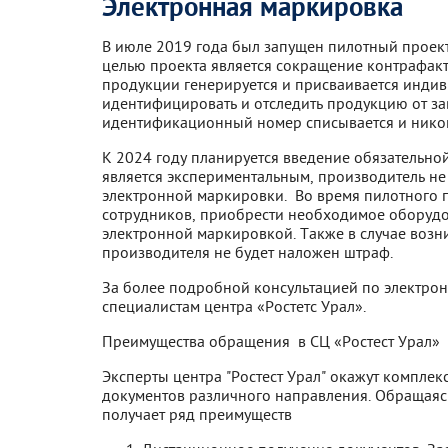
Электронная маркировка
В июле 2019 года был запущен пилотный проек
целью проекта является сокращение контрафак
продукции генерируется и присваивается инди
идентифицировать и отследить продукцию от за
идентификационный номер списывается и никогд
К 2024 году планируется введение обязательно
является экспериментальным, производитель не
электронной маркировки. Во время пилотного пр
сотрудников, приобрести необходимое оборудов
электронной маркировкой. Также в случае воз
производителя не будет наложен штраф.
За более подробной консультацией по электро
специалистам центра «Ростетс Урал».
Преимущества обращения в СЦ «Ростест Урал»
Эксперты центра "Ростест Урал" окажут компл
документов различного направления. Обращаясь
получает ряд преимуществ