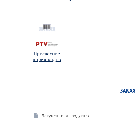
Присвоение
штрих-кодов
ЗАКА