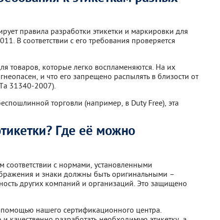
ирует правила разработки этикетки и маркировки для
11. В соответствии с его требования проверяется
я товаров, которые легко воспламеняются. На их
огнеопасен, и что его запрещено распылять в близости от
Та 31340-2007).
еспошлинной торговли (например, в Duty Free), эта
этикетки? Где её можно
ом соответствии с нормами, установленными
зображения и знаки должны быть оригинальными –
нность других компаний и организаций. Это защищено
с помощью нашего сертификационного центра.
 и качественно разработать необходимую этикетку, а