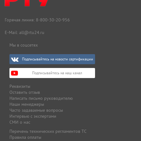
Горячая линия:
8-800-30-20-956
E-Mail:
all@rtu24.ru
Мы в соцсетях
Подписывайтесь на новости сертификации
Подписывайтесь на наш канал
Реквизиты
Оставить отзыв
Написать письмо руководителю
Наши менеджеры
Часто задаваемые вопросы
Интервью с экспертами
СМИ о нас
Перечень технических регламентов ТС
Правила оплаты