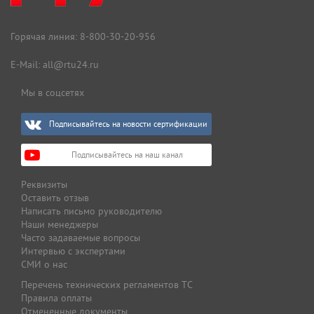
Горячая линия:
8-800-30-20-956
E-Mail:
all@rtu24.ru
Мы в соцсетях
Подписывайтесь на новости сертификации
Подписывайтесь на наш канал
Реквизиты
Оставить отзыв
Написать письмо руководителю
Наши менеджеры
Часто задаваемые вопросы
Интервью с экспертами
СМИ о нас
Перечень технических регламентов ТС
Правила оплаты
Отмененные документы