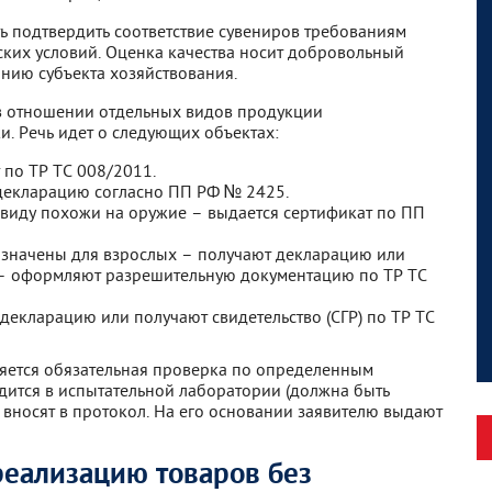
ь подтвердить соответствие сувениров требованиям
ских условий. Оценка качества носит добровольный
нию субъекта хозяйствования.
 в отношении отдельных видов продукции
. Речь идет о следующих объектах:
 по ТР ТС 008/2011.
екларацию согласно ПП РФ № 2425.
 виду похожи на оружие – выдается сертификат по ПП
значены для взрослых – получают декларацию или
й – оформляют разрешительную документацию по ТР ТС
екларацию или получают свидетельство (СГР) по ТР ТС
яется обязательная проверка по определенным
дится в испытательной лаборатории (должна быть
 вносят в протокол. На его основании заявителю выдают
 реализацию товаров без