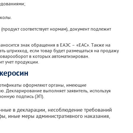
едованиями;
колы.
(продукт соответствует нормам), документ подлежит
аносится знак обращения в ЕАЭС – «ЕАС». Также на
ать штрихкод, если товар будет размещаться на продажу
 товарооборот в которых автоматизирован.
т учет продукции.
 керосин
ертификаты оформляют органы, имеющие
ю. Декларирование выполняет заявитель, используя
онную подпись (ЭП).
анные в декларации, несоблюдение требований
фы, иные меры административного наказания,