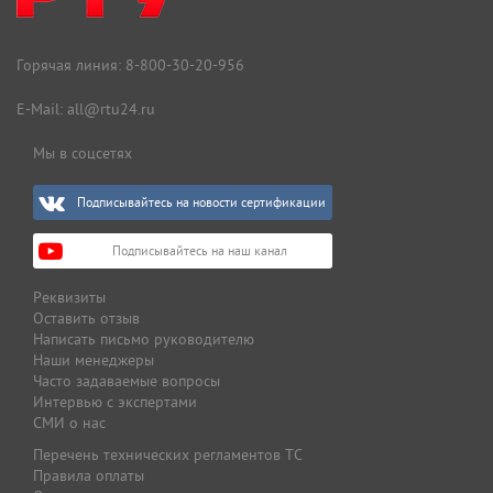
Горячая линия:
8-800-30-20-956
E-Mail:
all@rtu24.ru
Мы в соцсетях
Подписывайтесь на новости сертификации
Подписывайтесь на наш канал
Реквизиты
Оставить отзыв
Написать письмо руководителю
Наши менеджеры
Часто задаваемые вопросы
Интервью с экспертами
СМИ о нас
Перечень технических регламентов ТС
Правила оплаты