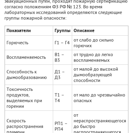
эвакуационных путей, проходят пожарную сертификацию
согласно положениям ФЗ РФ № 123. Во время
лабораторных исследований определяются следующие
группы пожарной опасности:
Показатели
Группы
Описание
от слабо до сильно
Горючесть
Г1 – Г4
горючих
В1 –
от трудно до легко
Воспламеняемость
В3
воспламеняемых
от малой до высокой
Способность к
Д1 –
дымообразующей
дымообразованию
Д3
способности
Токсичность
продуктов,
Т1 –
от мало до чрезвычайно
выделяемых при
Т4
опасных
горении
от
Скорость
нераспространяющегося
РП1 –
распространения
до быстро
РП4
пламени
распространяющегося