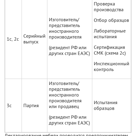
Проверка
производства
Изготовитель/
Отбор образцов
представитель
Лабораторные
иностранного
Серийный
испытания
производителя
1с, 2с
выпуск
Сертификация
(резидент РФ или
СМК (схема 2с)
других стран ЕАЭС)
Инспекционный
контроль
Изготовитель/
представитель
иностранного
производителя
Испытания
3с
Партия
или продавец
образцов
(резидент РФ или
других стран ЕАЭС)
Декларирование мебели проводится предпринимателем,