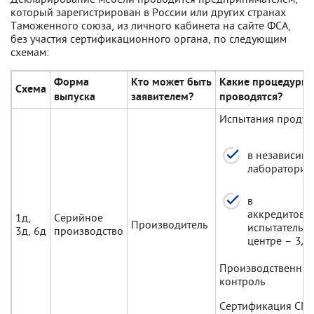
который зарегистрирован в России или других странах
Таможенного союза, из личного кабинета на сайте ФСА,
без участия сертификационного органа, по следующим
схемам:
Форма
Кто может быть
Какие процедуры
Схема
выпуска
заявителем?
проводятся?
Испытания продук
в независим
лаборатории 
в
аккредитова
1д,
Серийное
Производитель
испытательн
3д, 6д
производство
центре – 3д, 
Производственны
контроль
Сертификация СМ