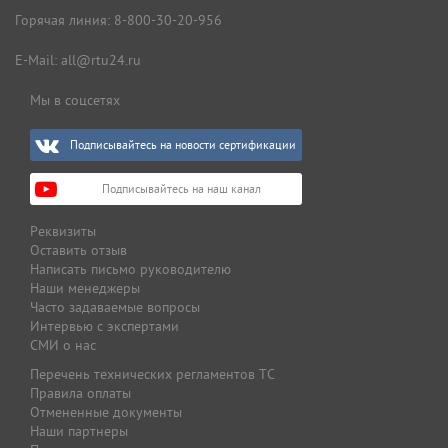
Горячая линия:
8-800-30-20-956
E-Mail:
all@rtu24.ru
Мы в соцсетях
Подписывайтесь на новости сертификации
Подписывайтесь на наш канал
Реквизиты
Оставить отзыв
Написать письмо руководителю
Наши менеджеры
Часто задаваемые вопросы
Интервью с экспертами
СМИ о нас
Перечень технических регламентов ТС
Правила оплаты
Отмененные документы
Наши партнеры