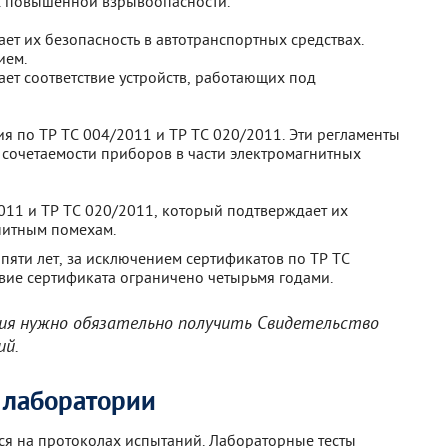
ях повышенной взрывоопасности.
ет их безопасность в автотранспортных средствах.
ием.
ет соответствие устройств, работающих под
я по ТР ТС 004/2011 и ТР ТС 020/2011. Эти регламенты
и сочетаемости приборов в части электромагнитных
011 и ТР ТС 020/2011, который подтверждает их
гнитным помехам.
пяти лет, за исключением сертификатов по ТР ТС
вие сертификата ограничено четырьмя годами.
ия нужно обязательно получить Свидетельство
ий.
 лаборатории
ся на протоколах испытаний. Лабораторные тесты