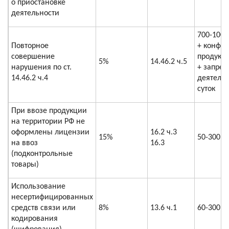
о приостановке
деятельности
700-1000
Повторное
+ конфи
совершение
продукц
5%
14.46.2 ч.5
нарушения по ст.
+ запрет
14.46.2 ч.4
деятельн
суток
При ввозе продукции
на территории РФ не
оформлены лицензии
16.2 ч.3
15%
50-300
на ввоз
16.3
(подконтрольные
товары)
Использование
несертифицированных
средств связи или
8%
13.6 ч.1
60-300
кодирования