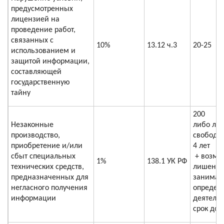
предусмотренных
лицензией на
проведение работ,
связанных с
10%
13.12 ч.3
20-25
использованием и
защитой информации,
составляющей
государственную
тайну
200
Незаконные
либо ли
производство,
свободы 
приобретение и/или
4 лет
сбыт специальных
+ возмо
1%
138.1 УК РФ
технических средств,
лишение
предназначенных для
занимат
негласного получения
определ
информации
деятель
срок до 3