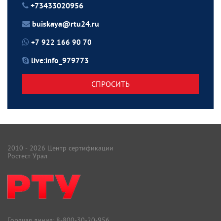
+73433020956
buiskaya@rtu24.ru
+7 922 166 90 70
live:info_979773
СПРОСИТЬ
2010 - 2026 Центр сертификации
Ростест Урал
Горячая линия:
8-800-30-20-956