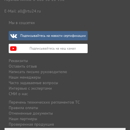
E-Mail:
all@rtu24.ru
Мы в соцсетях
Подписывайтесь на новости сертификации
Подписывайтесь на наш канал
Реквизиты
Оставить отзыв
Написать письмо руководителю
Наши менеджеры
Часто задаваемые вопросы
Интервью с экспертами
СМИ о нас
Перечень технических регламентов ТС
Правила оплаты
Отмененные документы
Наши партнеры
Проверенная продукция