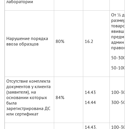
лаборатории
От ½ до 
размера
товаров,
явивших
предмет
Нарушение порядка
80%
16.2
админис
ввоза образцов
правона
50-300
50-100
Отсутствие комплекта
документов у клиента
(заявителя), на
14.43
100-300
основании которых
84%
14.44
300-500
была
зарегистрирована ДС
или сертификат
14.43.
100-300