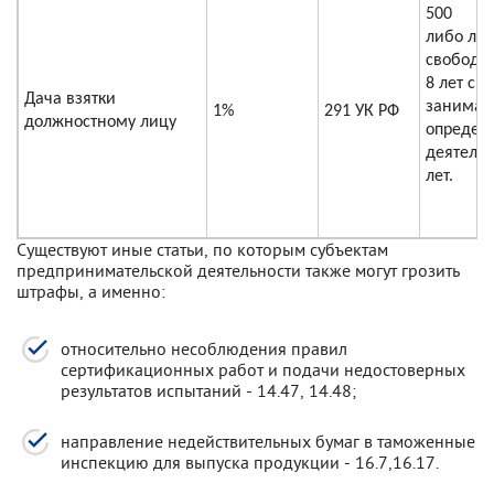
500
либо ли
свободы 
8 лет с 
Дача взятки
занимат
1%
291 УК РФ
должностному лицу
определ
деятельн
лет.
Существуют иные статьи, по которым субъектам
предпринимательской деятельности также могут грозить
штрафы, а именно:
относительно несоблюдения правил
сертификационных работ и подачи недостоверных
результатов испытаний - 14.47, 14.48;
направление недействительных бумаг в таможенные
инспекцию для выпуска продукции - 16.7,16.17.