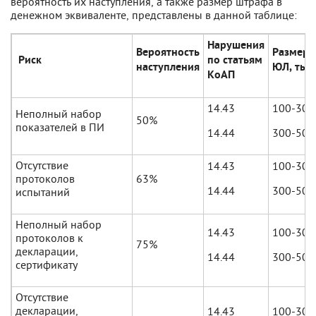
вероятность их наступления, а также размер штрафа в
денежном эквиваленте, представлены в данной таблице:
Нарушения
Вероятность
Размер 
Риск
по статьям
наступления
ЮЛ, тыс.
КоАП
14.43
100-300
Неполный набор
50%
показателей в ПИ
14.44
300-500
Отсутствие
14.43
100-300
протоколов
63%
14.44
300-500
испытаний
Неполный набор
14.43
100-300
протоколов к
75%
декларации,
14.44
300-500
сертификату
Отсутствие
декларации,
14.43
100-300