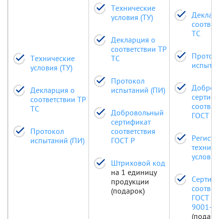
Технические
Деклар
условия (ТУ)
соответ
ТС
Декларция о
соответствии ТР
Проток
Технические
ТС
испытан
условия (ТУ)
Протокол
Добров
Декларция о
испытаний (ПИ)
сертиф
соответствии ТР
соответ
ТС
Добровольный
ГОСТ Р
сертификат
Протокол
соответствия
Регистр
испытаний (ПИ)
ГОСТ Р
техниче
условий
Штриховой код
на 1 единицу
Сертиф
продукции
соответ
(подарок)
ГОСТ Р
9001-2
(подаро