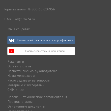
Горячая линия:
8-800-30-20-956
E-Mail:
all@rtu24.ru
Мы в соцсетях
Подписывайтесь на новости сертификации
Подписывайтесь на наш канал
Реквизиты
Оставить отзыв
Написать письмо руководителю
Наши менеджеры
Часто задаваемые вопросы
Интервью с экспертами
СМИ о нас
Перечень технических регламентов ТС
Правила оплаты
Отмененные документы