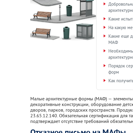
Добровольн
архитектур
Какие испыт
На какую ме
Какие еще д
МАФ
Необходимы
архитектур
Порядок се
форм
Как получит
Малые архитектурные формы (МАФ) — элементы у
декоративные конструкции, оборудование детск
дворов, парков, городских пространств. Прод
23.65.12.140. Обязательная сертификация для т
подтверждает отсутствие требований обязатель