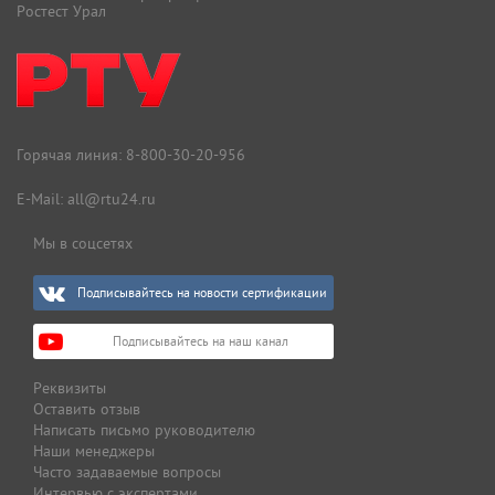
Ростест Урал
Горячая линия:
8-800-30-20-956
E-Mail:
all@rtu24.ru
Мы в соцсетях
Подписывайтесь на новости сертификации
Подписывайтесь на наш канал
Реквизиты
Оставить отзыв
Написать письмо руководителю
Наши менеджеры
Часто задаваемые вопросы
Интервью с экспертами