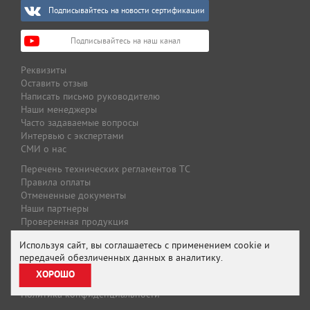
Подписывайтесь на новости сертификации
Подписывайтесь на наш канал
Реквизиты
Оставить отзыв
Написать письмо руководителю
Наши менеджеры
Часто задаваемые вопросы
Интервью с экспертами
СМИ о нас
Перечень технических регламентов ТС
Правила оплаты
Отмененные документы
Наши партнеры
Проверенная продукция
Оплата и доставка
Используя сайт, вы соглашаетесь с применением cookie и
Специальные предложения
передачей обезличенных данных в аналитику.
Предложение для партнеров
ХОРОШО
Подписаться на рассылку
Политика конфиденциальности