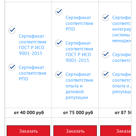
Сертификат
Сертифика
соответствия
соответств
РПО
интегриро
системы
Сертификат
менеджме
соответствия
Сертификат
ГОСТ Р ИСО
соответствия
9001-2015
ГОСТ Р ИСО
Сертифика
9001-2015
соответст
Сертификат
соответствия
Сертификат
Сертифика
РПО
соответствия
соответств
опыта и
опыта и д
деловой
репутации
репутации
от 40 000 руб
от 75 000 руб
от 87 500
Заказать
Заказать
Заказать