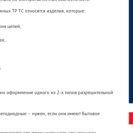
нных ТР ТС относятся изделия, которые:
их целей;
ах;
;
но оформление одного из 2-х типов разрешительной
светодиодные – нужен, если они имеют бытовое
рименяются для промышленного или уличного