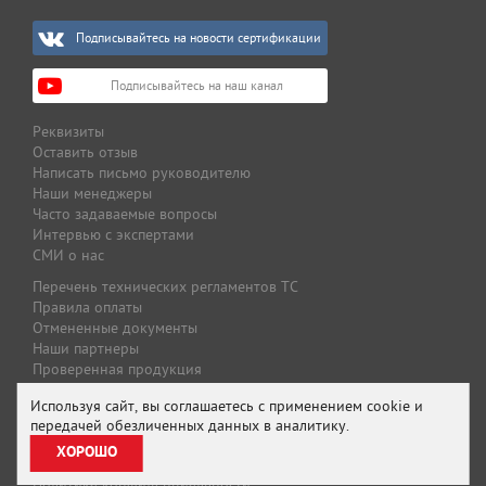
Подписывайтесь на новости сертификации
Подписывайтесь на наш канал
Реквизиты
Оставить отзыв
Написать письмо руководителю
Наши менеджеры
Часто задаваемые вопросы
Интервью с экспертами
СМИ о нас
Перечень технических регламентов ТС
Правила оплаты
Отмененные документы
Наши партнеры
Проверенная продукция
Оплата и доставка
Используя сайт, вы соглашаетесь с применением cookie и
Специальные предложения
передачей обезличенных данных в аналитику.
Предложение для партнеров
ХОРОШО
Подписаться на рассылку
Политика конфиденциальности