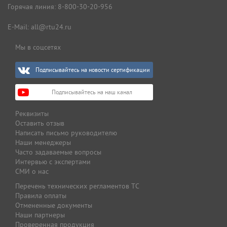
Горячая линия:
8-800-30-20-956
E-Mail:
all@rtu24.ru
Мы в соцсетях
Подписывайтесь на новости сертификации
Подписывайтесь на наш канал
Реквизиты
Оставить отзыв
Написать письмо руководителю
Наши менеджеры
Часто задаваемые вопросы
Интервью с экспертами
СМИ о нас
Перечень технических регламентов ТС
Правила оплаты
Отмененные документы
Наши партнеры
Проверенная продукция