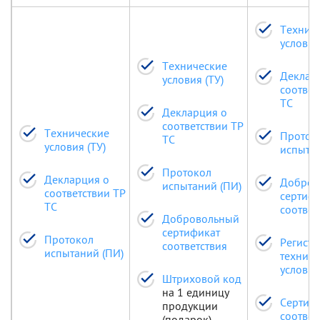
Технич
условия
Технические
Деклар
условия (ТУ)
соответ
ТС
Декларция о
соответствии ТР
Технические
Проток
ТС
условия (ТУ)
испытан
Протокол
Декларция о
Добров
испытаний (ПИ)
соответствии ТР
сертиф
ТС
соответ
Добровольный
сертификат
Протокол
Регистр
соответствия
испытаний (ПИ)
техниче
условий
Штриховой код
на 1 единицу
Сертиф
продукции
соответ
(подарок)