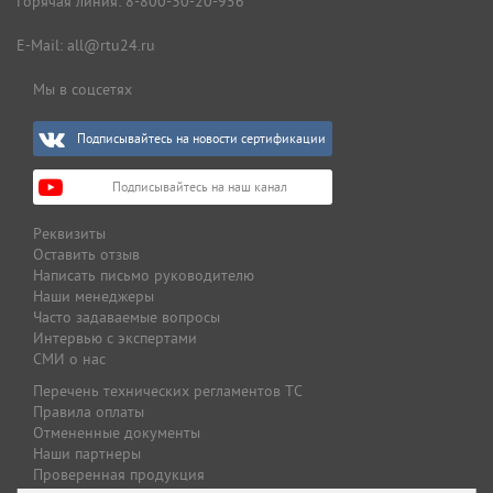
Горячая линия:
8-800-30-20-956
E-Mail:
all@rtu24.ru
Мы в соцсетях
Подписывайтесь на новости сертификации
Подписывайтесь на наш канал
Реквизиты
Оставить отзыв
Написать письмо руководителю
Наши менеджеры
Часто задаваемые вопросы
Интервью с экспертами
СМИ о нас
Перечень технических регламентов ТС
Правила оплаты
Отмененные документы
Наши партнеры
Проверенная продукция