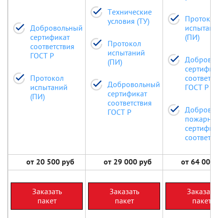
Технические
Протоко
условия (ТУ)
Добровольный
испытан
сертификат
(ПИ)
Протокол
соответствия
испытаний
ГОСТ Р
Доброво
(ПИ)
сертифик
Протокол
соответс
Добровольный
испытаний
ГОСТ Р
сертификат
(ПИ)
соответствия
Доброво
ГОСТ Р
пожарны
сертифик
соответс
от 20 500 руб
от 29 000 руб
от 64 000 
Заказать
Заказать
Заказать
пакет
пакет
пакет