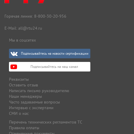
Горячая линия:
8-800-30-20-956
E-Mail:
all@rtu24.ru
Мы в соцсетях
Подписывайтесь на новости сертификации
Подписывайтесь на наш канал
Реквизиты
Оставить отзыв
Написать письмо руководителю
Наши менеджеры
Часто задаваемые вопросы
Интервью с экспертами
СМИ о нас
Перечень технических регламентов ТС
Правила оплаты
Отмененные документы