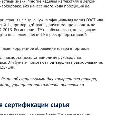
Честный знак». Многие изделия из текстиля и легкой
аркировке. Без нанесенного кода продукция не
три страны на сырье нужна официальная копия ГОСТ или
вий. Например, х/б ткань допустимо производить по
-2013. Регистрация ТУ не обязательна, но защищает
т и позволяет внести ТУ в реестр нормативной
чивает корректное обращение товара в торговле.
я паспорта, эксплуатационные руководства,
нака. Эти бумаги помогают подтвердить правообладание,
одукции.
т быть обязательными для конкретного товара,
укции, упрощает прохождение проверок со
я сертификации сырья
я подготовить комплект бумаг. Основные позиции