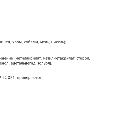
нец, хром, кобальт, медь, никель);
нений (метилакрилат, метилметакрилат, стирол,
енол, ацетальдегид, толуол).
Р ТС 021, проверяются: