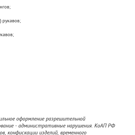
нгов;
 рукавов;
кавов;
ильное оформление разрешительной
ование - административные нарушения. КоАП РФ
в, конфискации изделий, временного