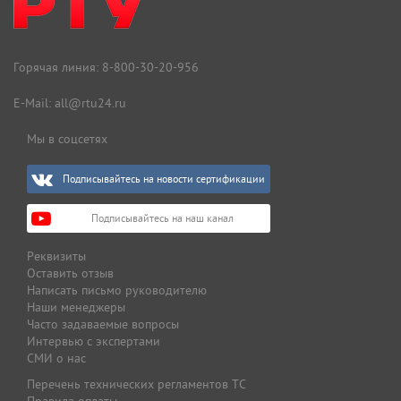
Горячая линия:
8-800-30-20-956
E-Mail:
all@rtu24.ru
Мы в соцсетях
Подписывайтесь на новости сертификации
Подписывайтесь на наш канал
Реквизиты
Оставить отзыв
Написать письмо руководителю
Наши менеджеры
Часто задаваемые вопросы
Интервью с экспертами
СМИ о нас
Перечень технических регламентов ТС
Правила оплаты