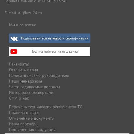
Горячая линия:
8-800-30-20-956
E-Mail:
all@rtu24.ru
Мы в соцсетях
Подписывайтесь на новости сертификации
Подписывайтесь на наш канал
Реквизиты
Оставить отзыв
Написать письмо руководителю
Наши менеджеры
Часто задаваемые вопросы
Интервью с экспертами
СМИ о нас
Перечень технических регламентов ТС
Правила оплаты
Отмененные документы
Наши партнеры
Проверенная продукция