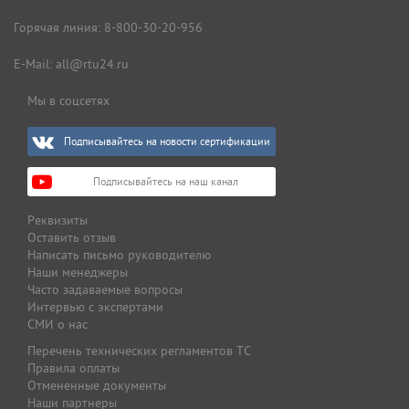
Горячая линия:
8-800-30-20-956
E-Mail:
all@rtu24.ru
Мы в соцсетях
Подписывайтесь на новости сертификации
Подписывайтесь на наш канал
Реквизиты
Оставить отзыв
Написать письмо руководителю
Наши менеджеры
Часто задаваемые вопросы
Интервью с экспертами
СМИ о нас
Перечень технических регламентов ТС
Правила оплаты
Отмененные документы
Наши партнеры