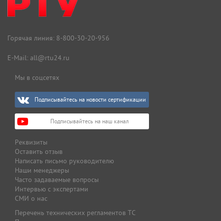
Горячая линия:
8-800-30-20-956
E-Mail:
all@rtu24.ru
Мы в соцсетях
Подписывайтесь на новости сертификации
Подписывайтесь на наш канал
Реквизиты
Оставить отзыв
Написать письмо руководителю
Наши менеджеры
Часто задаваемые вопросы
Интервью с экспертами
СМИ о нас
Перечень технических регламентов ТС