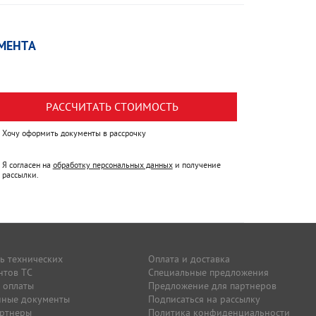
МЕНТА
РАССЧИТАТЬ СТОИМОСТЬ
Хочу оформить документы в рассрочку
Я согласен на
обработку персональных данных
и получение
рассылки.
ь технических
Оплата и доставка
нтов ТС
Специальные предложения
 оплаты
Предложение для партнеров
нные документы
Подписаться на рассылку
артнеры
Политика конфиденциальности