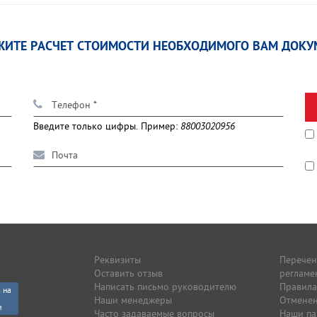
ЖИТЕ РАСЧЕТ СТОИМОСТИ НЕОБХОДИМОГО ВАМ ДОКУ
Введите только цифры. Пример:
88003020956
Реквизиты
Перечен
Оставить отзыв
регламе
Написать письмо руководителю
Правила
 на
Наши менеджеры
Отмене
и
Часто задаваемые вопросы
Наши п