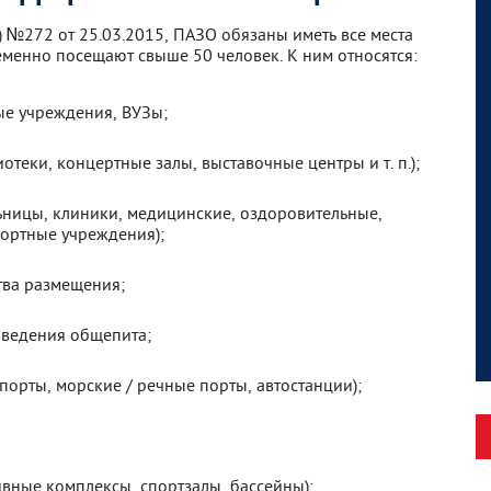
 №272 от 25.03.2015, ПАЗО обязаны иметь все места
менно посещают свыше 50 человек. К ним относятся:
е учреждения, ВУЗы;
отеки, концертные залы, выставочные центры и т. п.);
ницы, клиники, медицинские, оздоровительные,
ортные учреждения);
тва размещения;
аведения общепита;
порты, морские / речные порты, автостанции);
вные комплексы, спортзалы, бассейны);