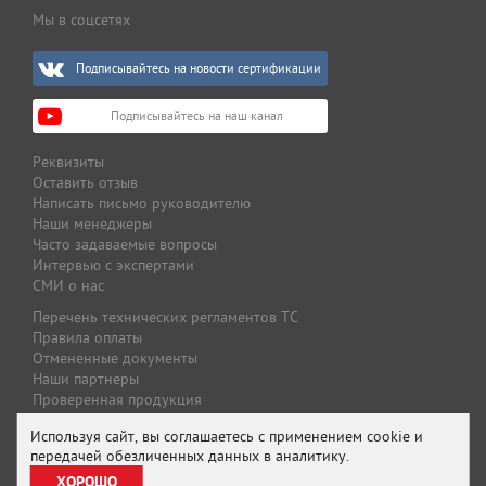
Мы в соцсетях
Подписывайтесь на новости сертификации
Подписывайтесь на наш канал
Реквизиты
Оставить отзыв
Написать письмо руководителю
Наши менеджеры
Часто задаваемые вопросы
Интервью с экспертами
СМИ о нас
Перечень технических регламентов ТС
Правила оплаты
Отмененные документы
Наши партнеры
Проверенная продукция
Оплата и доставка
Используя сайт, вы соглашаетесь с применением cookie и
Специальные предложения
передачей обезличенных данных в аналитику.
Предложение для партнеров
ХОРОШО