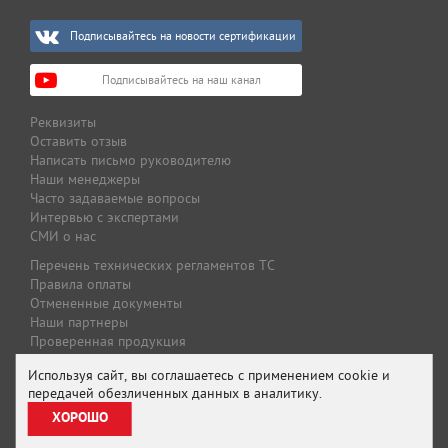
Подписывайтесь на новости сертификации
Подписывайтесь на наш канал
Реквизиты
Оставить отзыв
Написать письмо руководителю
Наши менеджеры
Часто задаваемые вопросы
Интервью с экспертами
СМИ о нас
Перечень технических регламентов ТС
Правила оплаты
Отмененные документы
Наши партнеры
Проверенная продукция
Оплата и доставка
Используя сайт, вы соглашаетесь с применением cookie и
Специальные предложения
передачей обезличенных данных в аналитику.
Предложение для партнеров
ХОРОШО
Подписаться на рассылку
Политика конфиденциальности