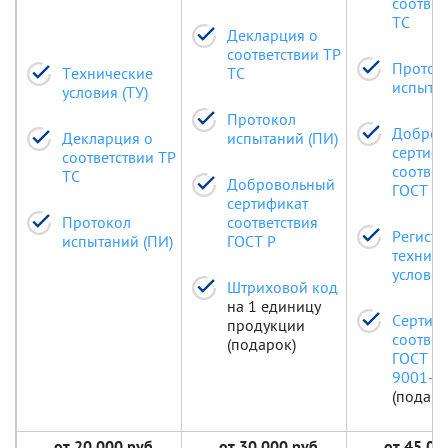
соответ
ТС
Декларция о
соответствии ТР
Проток
Технические
ТС
испытан
условия (ТУ)
Протокол
Добров
Декларция о
испытаний (ПИ)
сертиф
соответствии ТР
соответ
ТС
Добровольный
ГОСТ Р
сертификат
Протокол
соответствия
Регистр
испытаний (ПИ)
ГОСТ Р
техниче
условий
Штриховой код
на 1 единицу
Сертиф
продукции
соответ
(подарок)
ГОСТ Р
9001-2
(подаро