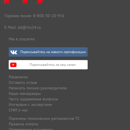
Горячая линия:
8-800-30-20-956
E-Mail:
all@rtu24.ru
Мы в соцсетях
Подписывайтесь на новости сертификации
Подписывайтесь на наш канал
Реквизиты
Оставить отзыв
Написать письмо руководителю
Наши менеджеры
Часто задаваемые вопросы
Интервью с экспертами
СМИ о нас
Перечень технических регламентов ТС
Правила оплаты
Отмененные документы