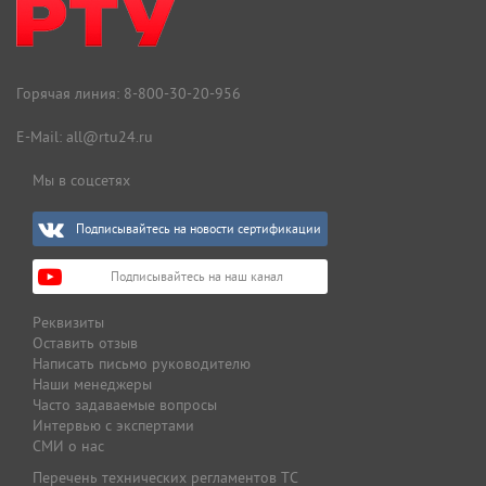
Горячая линия:
8-800-30-20-956
E-Mail:
all@rtu24.ru
Мы в соцсетях
Подписывайтесь на новости сертификации
Подписывайтесь на наш канал
Реквизиты
Оставить отзыв
Написать письмо руководителю
Наши менеджеры
Часто задаваемые вопросы
Интервью с экспертами
СМИ о нас
Перечень технических регламентов ТС