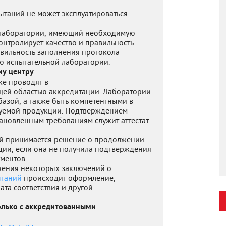
таний не может эксплуатироваться.
 лаборатории, имеющий необходимую
нтролирует качество и правильность
вильность заполнения протокола
ью испытательной лаборатории.
му центру
ке проводят в
щей областью аккредитации. Лаборатории
азой, а также быть компетентными в
туемой продукции. Подтверждением
тановленным требованиям служит аттестат
ий принимается решение о продолжении
ии, если она не получила подтверждения
ментов.
чения некоторых заключений о
ытаний
происходит оформление,
ата соответствия и другой
олько с аккредитованными