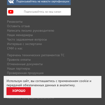
Подписывайтесь на новости сертификации
Подписывайтесь на наш канал
Реквизиты
Оставить отзыв
Написать письмо руководителю
Наши менеджеры
Часто задаваемые вопросы
Интервью с экспертами
СМИ о нас
Перечень технических регламентов ТС
Правила оплаты
Отмененные документы
Наши партнеры
Проверенная продукция
Оплата и доставка
Используя сайт, вы соглашаетесь с применением cookie и
Специальные предложения
передачей обезличенных данных в аналитику.
Предложение для партнеров
ХОРОШО
Подписаться на рассылку
Политика конфиденциальности