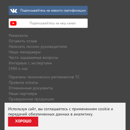
Подписывайтесь на новости сертификации
Подписывайтесь на наш канал
Реквизиты
Оставить отзыв
Написать письмо руководителю
Наши менеджеры
Часто задаваемые вопросы
Интервью с экспертами
СМИ о нас
Перечень технических регламентов ТС
Правила оплаты
Отмененные документы
Наши партнеры
Проверенная продукция
Оплата и доставка
Используя сайт, вы соглашаетесь с применением cookie и
Специальные предложения
передачей обезличенных данных в аналитику.
Предложение для партнеров
ХОРОШО
Подписаться на рассылку
Политика конфиденциальности