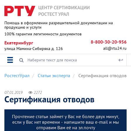
Помощь в оформлении разрешительной документации на
продукцию и услуги
100% гарантия легитимности документов
8-800-30-20-956
Екатеринбург
all@rtu24.ru
улица Мамина-Сибиряка д. 126
РостестУрал
Статьи эксперта
Сертификация отводов
07.01.2019
2272
Сертификация отводов
Прочтение статьи займет у Вас не более двух минут,
если у Вас нет времени - напишите ваш e-mail и мы
отправим Вам её на эл.почту