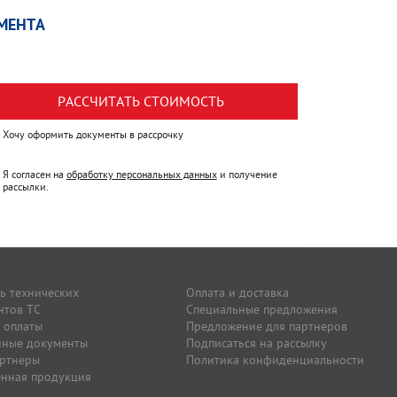
МЕНТА
РАССЧИТАТЬ СТОИМОСТЬ
Хочу оформить документы в рассрочку
Я согласен на
обработку персональных данных
и получение
рассылки.
ь технических
Оплата и доставка
нтов ТС
Специальные предложения
 оплаты
Предложение для партнеров
нные документы
Подписаться на рассылку
артнеры
Политика конфиденциальности
нная продукция