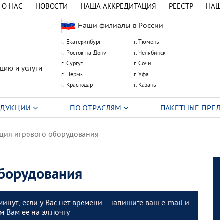
О НАС
НОВОСТИ
НАША АККРЕДИТАЦИЯ
РЕЕСТР
НАШ
Наши филиалы в России
г. Екатеринбург
г. Тюмень
г. Ростов-на-Дону
г. Челябинск
г. Сургут
г. Сочи
цию и услуги
г. Пермь
г. Уфа
г. Краснодар
г. Казань
ОДУКЦИИ
ПО ОТРАСЛЯМ
ПАКЕТНЫЕ ПРЕ
ция игрового оборудования
оборудования
минут, если у Вас нет времени - напишите ваш e-mail и
 Вам её на эл.почту