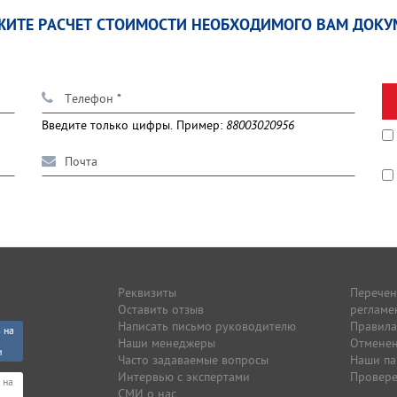
ЖИТЕ РАСЧЕТ СТОИМОСТИ НЕОБХОДИМОГО ВАМ ДОКУ
Введите только цифры. Пример:
88003020956
Реквизиты
Перечен
Оставить отзыв
регламе
Написать письмо руководителю
Правила
 на
Наши менеджеры
Отмене
и
Часто задаваемые вопросы
Наши п
Интервью с экспертами
Провере
 на
СМИ о нас