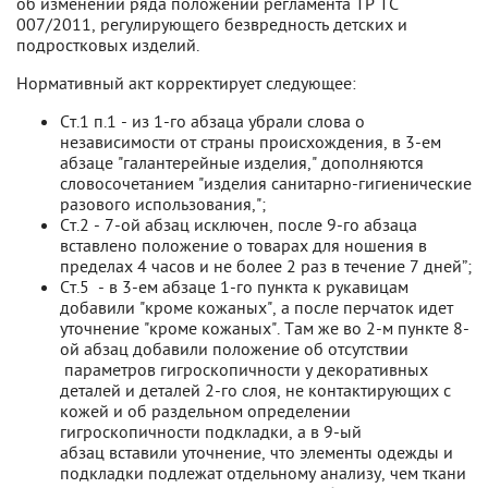
об изменении ряда положений регламента ТР ТС
007/2011, регулирующего безвредность детских и
подростковых изделий.
Нормативный акт корректирует следующее:
Ст.1 п.1 - из 1-го абзаца убрали слова о
независимости от страны происхождения, в 3-ем
абзаце "галантерейные изделия," дополняются
словосочетанием "изделия санитарно-гигиенические
разового использования,";
Ст.2 - 7-ой абзац исключен, после 9-го абзаца
вставлено положение о товарах для ношения в
пределах 4 часов и не более 2 раз в течение 7 дней”;
Ст.5 - в 3-ем абзаце 1-го пункта к рукавицам
добавили "кроме кожаных", а после перчаток идет
уточнение "кроме кожаных". Там же во 2-м пункте 8-
ой абзац добавили положение об отсутствии
параметров гигроскопичности у декоративных
деталей и деталей 2-го слоя, не контактирующих с
кожей и об раздельном определении
гигроскопичности подкладки, а в 9-ый
абзац вставили уточнение, что элементы одежды и
подкладки подлежат отдельному анализу, чем ткани