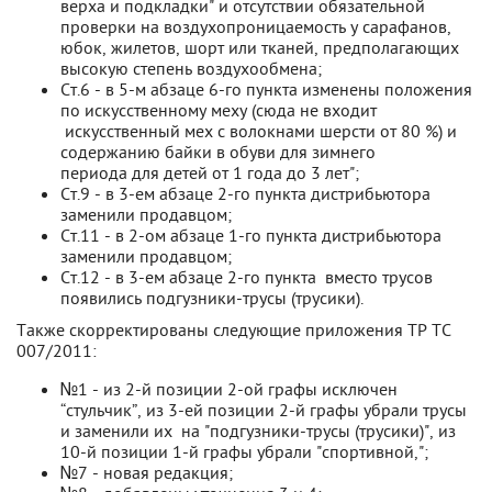
верха и подкладки" и отсутствии обязательной
проверки на воздухопроницаемость у сарафанов,
юбок, жилетов, шорт или тканей, предполагающих
высокую степень воздухообмена;
Ст.6 - в 5-м абзаце 6-го пункта изменены положения
по искусственному меху (сюда не входит
искусственный мех с волокнами шерсти от 80 %) и
содержанию байки в обуви для зимнего
периода для детей от 1 года до 3 лет";
Ст.9 - в 3-ем абзаце 2-го пункта дистрибьютора
заменили продавцом;
Ст.11 - в 2-ом абзаце 1-го пункта дистрибьютора
заменили продавцом;
Ст.12 - в 3-ем абзаце 2-го пункта вместо трусов
появились подгузники-трусы (трусики).
Также скорректированы следующие приложения ТР ТС
007/2011:
№1 - из 2-й позиции 2-ой графы исключен
“стульчик”, из 3-ей позиции 2-й графы убрали трусы
и заменили их на "подгузники-трусы (трусики)", из
10-й позиции 1-й графы убрали "спортивной,";
№7 - новая редакция;