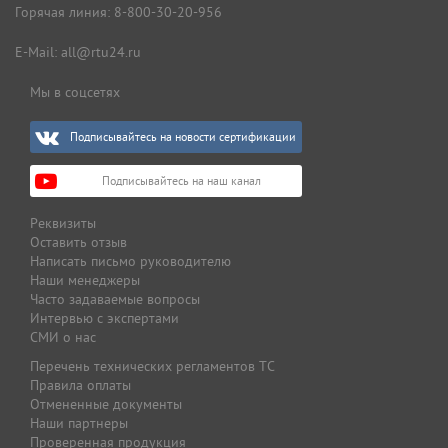
Горячая линия:
8-800-30-20-956
E-Mail:
all@rtu24.ru
Мы в соцсетях
Подписывайтесь на новости сертификации
Подписывайтесь на наш канал
Реквизиты
Оставить отзыв
Написать письмо руководителю
Наши менеджеры
Часто задаваемые вопросы
Интервью с экспертами
СМИ о нас
Перечень технических регламентов ТС
Правила оплаты
Отмененные документы
Наши партнеры
Проверенная продукция