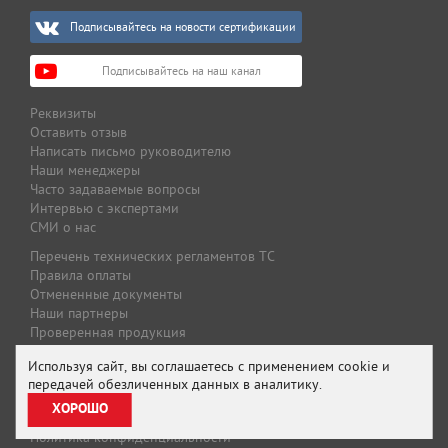
Подписывайтесь на новости сертификации
Подписывайтесь на наш канал
Реквизиты
Оставить отзыв
Написать письмо руководителю
Наши менеджеры
Часто задаваемые вопросы
Интервью с экспертами
СМИ о нас
Перечень технических регламентов ТС
Правила оплаты
Отмененные документы
Наши партнеры
Проверенная продукция
Оплата и доставка
Используя сайт, вы соглашаетесь с применением cookie и
Специальные предложения
передачей обезличенных данных в аналитику.
Предложение для партнеров
ХОРОШО
Подписаться на рассылку
Политика конфиденциальности