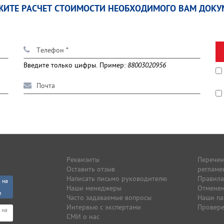
ЖИТЕ РАСЧЕТ СТОИМОСТИ НЕОБХОДИМОГО ВАМ ДОКУ
Введите только цифры. Пример:
88003020956
Реквизиты
Перечен
Оставить отзыв
регламе
Написать письмо руководителю
Правила
 на
Наши менеджеры
Отмене
и
Часто задаваемые вопросы
Наши п
Интервью с экспертами
Провере
 на
СМИ о нас