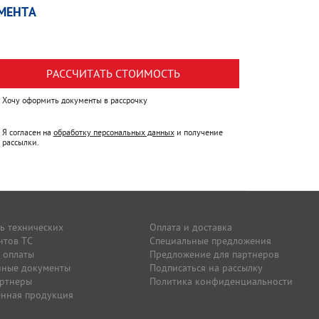
МЕНТА
РАССЧИТАТЬ СТОИМОСТЬ
Хочу оформить документы в рассрочку
Я согласен на
обработку персональных данных
и получение
рассылки.
ь технических
Оплата и доставка
нтов ТС
Специальные предложения
 оплаты
Предложение для партнеров
нные документы
Подписаться на рассылку
артнеры
Политика конфиденциальности
нная продукция