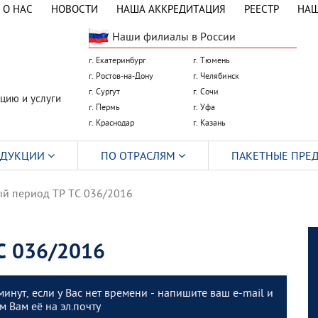
О НАС
НОВОСТИ
НАША АККРЕДИТАЦИЯ
РЕЕСТР
НАШ
Наши филиалы в России
г. Екатеринбург
г. Тюмень
г. Ростов-на-Дону
г. Челябинск
г. Сургут
г. Сочи
цию и услуги
г. Пермь
г. Уфа
г. Краснодар
г. Казань
ОДУКЦИИ
ПО ОТРАСЛЯМ
ПАКЕТНЫЕ ПРЕ
й период ТР ТС 036/2016
С 036/2016
минут, если у Вас нет времени - напишите ваш e-mail и
 Вам её на эл.почту