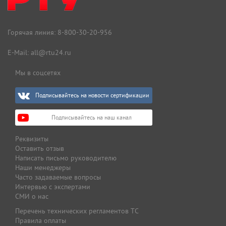
Горячая линия:
8-800-30-20-956
E-Mail:
all@rtu24.ru
Мы в соцсетях
Подписывайтесь на новости сертификации
Подписывайтесь на наш канал
Реквизиты
Оставить отзыв
Написать письмо руководителю
Наши менеджеры
Часто задаваемые вопросы
Интервью с экспертами
СМИ о нас
Перечень технических регламентов ТС
Правила оплаты