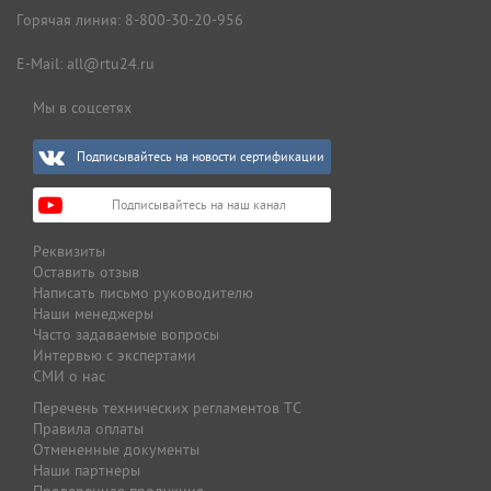
Горячая линия:
8-800-30-20-956
E-Mail:
all@rtu24.ru
Мы в соцсетях
Подписывайтесь на новости сертификации
Подписывайтесь на наш канал
Реквизиты
Оставить отзыв
Написать письмо руководителю
Наши менеджеры
Часто задаваемые вопросы
Интервью с экспертами
СМИ о нас
Перечень технических регламентов ТС
Правила оплаты
Отмененные документы
Наши партнеры