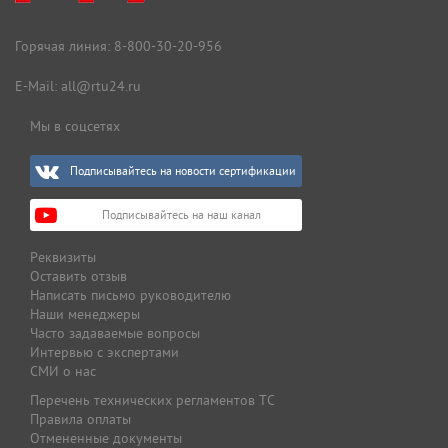
Горячая линия:
8-800-30-20-956
E-Mail:
all@rtu24.ru
Мы в соцсетях
Подписывайтесь на новости сертификации
Подписывайтесь на наш канал
Реквизиты
Оставить отзыв
Написать письмо руководителю
Наши менеджеры
Часто задаваемые вопросы
Интервью с экспертами
СМИ о нас
Перечень технических регламентов ТС
Правила оплаты
Отмененные документы